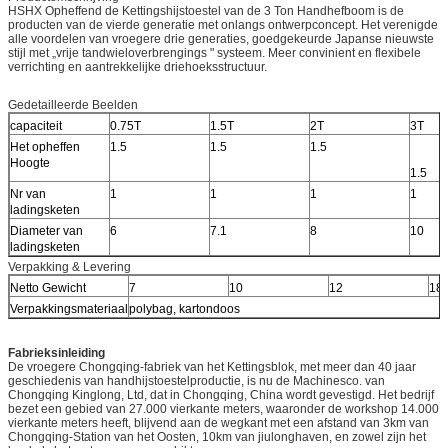
HSHX Opheffend de Kettingshijstoestel van de 3 Ton Handhefboom is de
producten van de vierde generatie met onlangs ontwerpconcept. Het verenigde
alle voordelen van vroegere drie generaties, goedgekeurde Japanse nieuwste
stijl met „vrije tandwieloverbrengings " systeem. Meer convinient en flexibele
verrichting en aantrekkelijke driehoeksstructuur.
Gedetailleerde Beelden
capaciteit
0.75T
1.5T
2T
3T
Het opheffen
1.5
1.5
1.5
Hoogte
1.5
Nr van
1
1
1
1
ladingsketen
Diameter van
6
7.1
8
10
ladingsketen
Verpakking & Levering
Netto Gewicht
7
10
12
18
Verpakkingsmateriaal
polybag, kartondoos
Fabrieksinleiding
De vroegere Chongqing-fabriek van het Kettingsblok, met meer dan 40 jaar
geschiedenis van handhijstoestelproductie, is nu de Machinesco. van
Chongqing Kinglong, Ltd, dat in Chongqing, China wordt gevestigd. Het bedrijf
bezet een gebied van 27.000 vierkante meters, waaronder de workshop 14.000
vierkante meters heeft, blijvend aan de wegkant met een afstand van 3km van
Chongqing-Station van het Oosten, 10km van jiulonghaven, en zowel zijn het