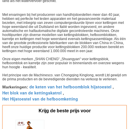
land als het watervervoer geschikt.
Met ervaringen bij het produceren van handhijstoestellen meer dan 40 jaar,
hebben wij perfecte het testen apparaten en het geavanceerde materiaal
bezeten, met inbegrip van zeven computergestuurde lijnen voor kettingen met
hoge weerstand die uit Duitsland en Italië worden ingevoerd, en andere
automatische en halfautomatische digitale gecontroleerde machines. Onze
hoofdpunten zijn diverse modellen van kettingsblokken, hefboomblokken,
karretje en kettingen met hoge weerstand evenals kettingsassemblage. Als één
van de grootste professionele fabrikanten van de blokken van China in China,
heeft onze huidige productie voor kettingsblokken 200.000 reeksen bereikt en
kettingen met hoge weerstand 1.000.000 meet in een jaar.
Onze eigen merken „SHAN CHENG“ „Shuangyan“ voor kettingsblok,
hefboomblok en karretje zijn zeer populair in binnenlands en overzee wegens
hun hoogte - kwaliteit.
Het principe van de Machinesco. van Chongqing Kinglong, wordt Ltd gewijd om
de prima producten en de bevredigende diensten na verkoop te verlenen.
de keten van het hefboomblok hijstoestel
Markeringen:
,
Het blok van de kettingskatrol
,
Het Hijstoestel van de hefboomketting
Krijg de beste prijs voor