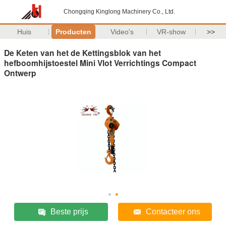
Chongqing Kinglong Machinery Co., Ltd.
Huis
Producten
Video's
VR-show
>>
De Keten van het de Kettingsblok van het
hefboomhijstoestel Mini Vlot Verrichtings Compact
Ontwerp
Beste prijs
Contacteer ons