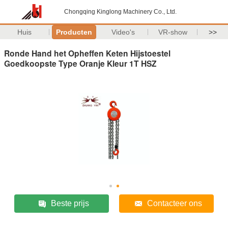
Chongqing Kinglong Machinery Co., Ltd.
Huis
Producten
Video's
VR-show
>>
Ronde Hand het Opheffen Keten Hijstoestel
Goedkoopste Type Oranje Kleur 1T HSZ
Beste prijs
Contacteer ons