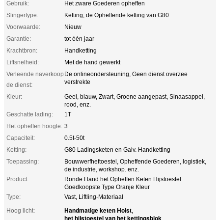
Gebruik:
Het zware Goederen opheffen
Slingertype:
Ketting, de Opheffende ketting van G80
Voorwaarde:
Nieuw
Garantie:
tot één jaar
Krachtbron:
Handketting
Liftsnelheid:
Met de hand gewerkt
Verleende naverkoop
De onlineondersteuning, Geen dienst overzee
verstrekte
de dienst:
Kleur:
Geel, blauw, Zwart, Groene aangepast, Sinaasappel,
rood, enz.
Geschatte lading:
1T
Het opheffen hoogte:
3
Capaciteit:
0.5t-50t
Ketting:
G80 Ladingsketen en Galv. Handketting
Toepassing:
Bouwwerfheftoestel, Opheffende Goederen, logistiek,
de industrie, workshop. enz.
Product:
Ronde Hand het Opheffen Keten Hijstoestel
Goedkoopste Type Oranje Kleur
Type:
Vast, Liftling-Materiaal
Handmatige keten Hoist
Hoog licht:
,
het hijstoestel van het kettingsblok