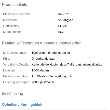
Productdetails
Plaats van herkomst:
De VRC.
Merknaam:
Shuangyan
Certificering:
CE GS
Modelnummer:
HSZ
Betalen & Verzenden Algemene voorwaarden
Min. bestelaantal:
100pcs gemengde modellen
Prijs:
Onderhandelbaar
Verpakking Details:
Karton/de de Houten doos/Pallet van het gevaltriplex
Levertijd:
15-30 dagen
Betalingscondities:
T/T, Western Union, Alipay, L/C
Levering vermogen:
20000pcs/month
beschrijving
Opheffend Kettingsblok