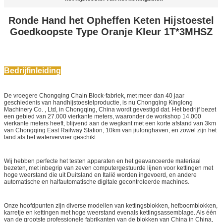
Ronde Hand het Opheffen Keten Hijstoestel
Goedkoopste Type Oranje Kleur 1
T*3MHSZ
Bedrijfinleiding
De vroegere Chongqing Chain Block-fabriek, met meer dan 40 jaar
geschiedenis van handhijstoestelproductie, is nu Chongqing Kinglong
Machinery Co. , Ltd, in Chongqing, China wordt gevestigd dat. Het bedrijf bezet
een gebied van 27.000 vierkante meters, waaronder de workshop 14.000
vierkante meters heeft, blijvend aan de wegkant met een korte afstand van 3km
van Chongqing East Railway Station, 10km van jiulonghaven, en zowel zijn het
land als het watervervoer geschikt.
Wij hebben perfecte het testen apparaten en het geavanceerde materiaal
bezeten, met inbegrip van zeven computergestuurde lijnen voor kettingen met
hoge weerstand die uit Duitsland en Italië worden ingevoerd, en andere
automatische en halfautomatische digitale gecontroleerde machines.
Onze hoofdpunten zijn diverse modellen van kettingsblokken, hefboomblokken,
karretje en kettingen met hoge weerstand evenals kettingsassemblage. Als één
van de grootste professionele fabrikanten van de blokken van China in China,