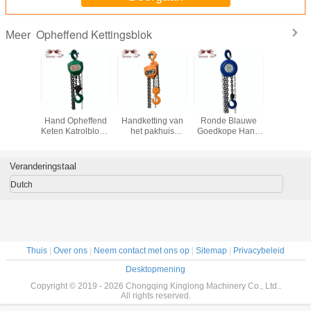
Opheffend Kettingsblok
Meer
e het
HSZ- CA-Reeks
Van de de
Certifi van Ce GS.
Kettinghe
eldriehoek
Hand Opheffend
Handketting van
Ronde Blauwe
met hando
e Lifting
Keten Katrolblok 3
het pakhuis
Goedkope Hand
van h
t Strong
Ton Hoge
heftoestel Blok
het Opheffen
driehoe
ual
Rendabel
ESSENTIEEL
Keten Blok 1-30
nd Vorm
Type 2T*3M hsz-k
Ton
Veranderingstaal
ir Type
Dutch
Thuis
|
Over ons
|
Neem contact met ons op
|
Sitemap
|
Privacybeleid
Desktopmening
Copyright © 2019 - 2026 Chongqing Kinglong Machinery Co., Ltd..
All rights reserved.