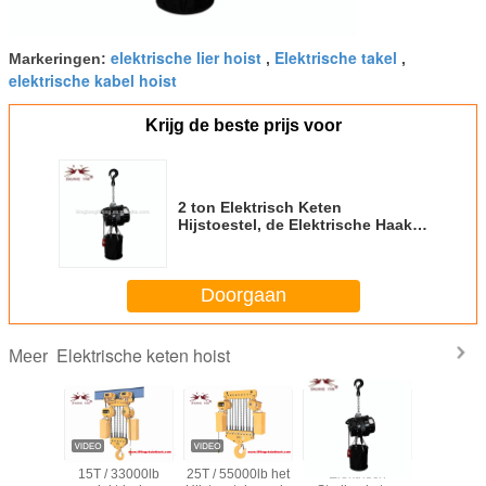
elektrische lier hoist
Elektrische takel
Markeringen:
,
,
elektrische kabel hoist
Krijg de beste prijs voor
2 ton Elektrisch Keten
Hijstoestel, de Elektrische Haak
van de het Hijstoestel Hoge
Veiligheid van de Draadkabel
Doorgaan
Elektrische keten hoist
Meer
isch de
15T / 33000lb
25T / 55000lb het
Elektrisch
Elektris