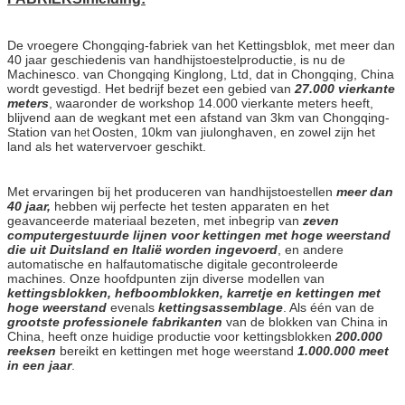
De vroegere Chongqing-fabriek van het Kettingsblok, met meer dan
40 jaar geschiedenis van handhijstoestelproductie, is nu de
Machinesco. van Chongqing Kinglong, Ltd, dat in Chongqing, China
wordt gevestigd. Het bedrijf bezet een gebied van
27.000 vierkante
meters
, waaronder de workshop 14.000 vierkante meters heeft,
blijvend aan de wegkant met een afstand van 3km van Chongqing-
Station van
Oosten, 10km van jiulonghaven, en zowel zijn het
het
land als het watervervoer geschikt.
Met ervaringen bij het produceren van handhijstoestellen
meer dan
40 jaar,
hebben wij perfecte het testen apparaten en het
geavanceerde materiaal bezeten, met inbegrip van
zeven
computergestuurde lijnen voor kettingen met hoge weerstand
die uit Duitsland en Italië worden ingevoerd
, en andere
automatische en halfautomatische digitale gecontroleerde
machines. Onze hoofdpunten zijn diverse modellen van
kettingsblokken, hefboomblokken, karretje en kettingen met
hoge weerstand
evenals
kettingsassemblage
. Als één van de
grootste professionele fabrikanten
van de blokken van China in
China, heeft onze huidige productie voor kettingsblokken
200.000
reeksen
bereikt en kettingen met hoge weerstand
1.000.000 meet
in een jaar
.