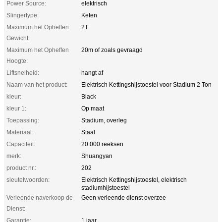
Power Source:
elektrisch
Slingertype:
Keten
Maximum het Opheffen
2T
Gewicht:
Maximum het Opheffen
20m of zoals gevraagd
Hoogte:
Liftsnelheid:
hangt af
Naam van het product:
Elektrisch Kettingshijstoestel voor Stadium 2 Ton
kleur:
Black
kleur 1:
Op maat
Toepassing:
Stadium, overleg
Materiaal:
Staal
Capaciteit:
20.000 reeksen
merk:
Shuangyan
product nr.:
202
sleutelwoorden:
Elektrisch Kettingshijstoestel, elektrisch
stadiumhijstoestel
Verleende naverkoop de
Geen verleende dienst overzee
Dienst:
Garantie:
1 jaar