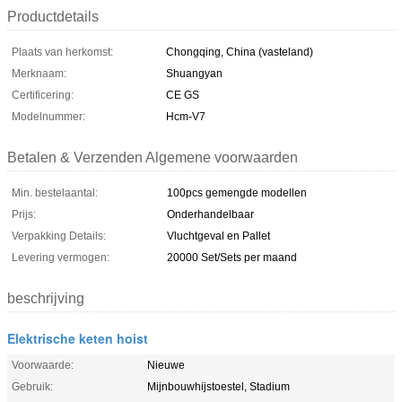
Productdetails
Plaats van herkomst:
Chongqing, China (vasteland)
Merknaam:
Shuangyan
Certificering:
CE GS
Modelnummer:
Hcm-V7
Betalen & Verzenden Algemene voorwaarden
Min. bestelaantal:
100pcs gemengde modellen
Prijs:
Onderhandelbaar
Verpakking Details:
Vluchtgeval en Pallet
Levering vermogen:
20000 Set/Sets per maand
beschrijving
Elektrische keten hoist
Voorwaarde:
Nieuwe
Gebruik:
Mijnbouwhijstoestel, Stadium