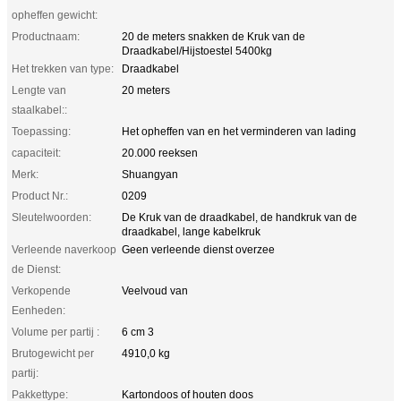
opheffen gewicht:
Productnaam:
20 de meters snakken de Kruk van de
Draadkabel/Hijstoestel 5400kg
Het trekken van type:
Draadkabel
Lengte van
20 meters
staalkabel::
Toepassing:
Het opheffen van en het verminderen van lading
capaciteit:
20.000 reeksen
Merk:
Shuangyan
Product Nr.:
0209
Sleutelwoorden:
De Kruk van de draadkabel, de handkruk van de
draadkabel, lange kabelkruk
Verleende naverkoop
Geen verleende dienst overzee
de Dienst:
Verkopende
Veelvoud van
Eenheden:
Volume per partij :
6 cm 3
Brutogewicht per
4910,0 kg
partij:
Pakkettype:
Kartondoos of houten doos