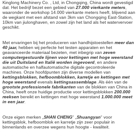
Kinglong Machinery Co. , Ltd, in Chongqing, China wordt gevestigd
dat. Het bedrijf bezet een gebied van
27.000 vierkante meters
,
waaronder de workshop 14.000 vierkante meters heeft, blijvend aan
de wegkant met een afstand van 3km van Chongqing East-Station,
10km van jiulonghaven, en zowel zijn het land als het watervervoer
geschikt.
Met ervaringen bij het produceren van handhijstoestellen
meer dan
40 jaar,
hebben wij perfecte het testen apparaten en het
geavanceerde materiaal bezeten, met inbegrip van
zeven
computergestuurde lijnen voor kettingen met hoge weerstand
die uit Duitsland en Italië worden ingevoerd
, en andere
automatische en halfautomatische digitale gecontroleerde
machines. Onze hoofdpunten zijn diverse modellen van
kettingsblokken, hefboomblokken, karretje en kettingen met
hoge weerstand
evenals
kettingsassemblage
. Als één van de
grootste professionele fabrikanten
van de blokken van China in
China, heeft onze huidige productie voor kettingsblokken
200.000
reeksen
bereikt en kettingen met hoge weerstand
1.000.000 meet
in een jaar
.
Onze eigen merken „
SHAN CHENG
“ „
Shuangyan
“ voor
kettingsblok, hefboomblok en karretje zijn zeer populair in
binnenlands en overzee wegens hun hoogte - kwaliteit.