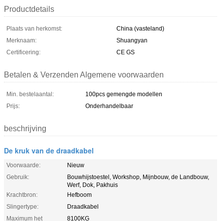
Productdetails
Plaats van herkomst:
China (vasteland)
Merknaam:
Shuangyan
Certificering:
CE GS
Betalen & Verzenden Algemene voorwaarden
Min. bestelaantal:
100pcs gemengde modellen
Prijs:
Onderhandelbaar
beschrijving
De kruk van de draadkabel
Voorwaarde:
Nieuw
Gebruik:
Bouwhijstoestel, Workshop, Mijnbouw, de Landbouw,
Werf, Dok, Pakhuis
Krachtbron:
Hefboom
Slingertype:
Draadkabel
Maximum het
8100KG