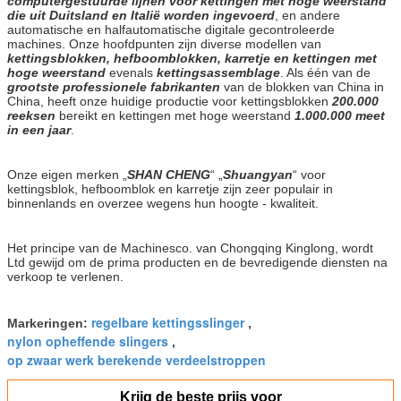
computergestuurde lijnen voor kettingen met hoge weerstand
die uit Duitsland en Italië worden ingevoerd
, en andere
automatische en halfautomatische digitale gecontroleerde
machines. Onze hoofdpunten zijn diverse modellen van
kettingsblokken, hefboomblokken, karretje en kettingen met
hoge weerstand
evenals
kettingsassemblage
. Als één van de
grootste professionele fabrikanten
van de blokken van China in
China, heeft onze huidige productie voor kettingsblokken
200.000
reeksen
bereikt en kettingen met hoge weerstand
1.000.000 meet
in een jaar
.
Onze eigen merken „
SHAN CHENG
“ „
Shuangyan
“ voor
kettingsblok, hefboomblok en karretje zijn zeer populair in
binnenlands en overzee wegens hun hoogte - kwaliteit.
Het principe van de Machinesco. van Chongqing Kinglong, wordt
Ltd gewijd om de prima producten en de bevredigende diensten na
verkoop te verlenen.
regelbare kettingsslinger
Markeringen:
,
nylon opheffende slingers
,
op zwaar werk berekende verdeelstroppen
Krijg de beste prijs voor