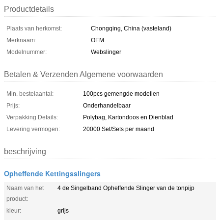
Productdetails
Plaats van herkomst:
Chongqing, China (vasteland)
Merknaam:
OEM
Modelnummer:
Webslinger
Betalen & Verzenden Algemene voorwaarden
Min. bestelaantal:
100pcs gemengde modellen
Prijs:
Onderhandelbaar
Verpakking Details:
Polybag, Kartondoos en Dienblad
Levering vermogen:
20000 Set/Sets per maand
beschrijving
Opheffende Kettingsslingers
Naam van het
4 de Singelband Opheffende Slinger van de tonpijp
product:
kleur:
grijs