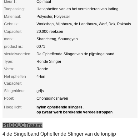
kleur 1:
Op maat
Toepassing:
Het opheffen van en het verminderen van lading
Materiaal:
Polyester, Polyester
Gebruik:
Workshop, Mijnbouw, de Landbouw, Werf, Dok, Pakhuis
Capaciteit:
20.000 reeksen
merk:
Shancheng, Shuangyan
product nr.:
0071
sleutelwoorden:
De Opheffende Slinger van de pijpsingelband
Type:
Ronde Slinger
Vorm:
Ronde
Het opheffen
4-ton
Capaciteit:
Slingerkleur:
grijs
Poort:
Chongqingshaven
nylon opheffende slingers
Hoog licht:
,
op zwaar werk berekende verdeelstroppen
PRODUCTnaam:
4 de Singelband Opheffende Slinger van de tonpijp