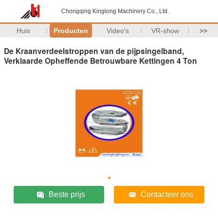
Chongqing Kinglong Machinery Co., Ltd.
Huis
Producten
Video's
VR-show
>>
De Kraanverdeelstroppen van de pijpsingelband,
Verklaarde Opheffende Betrouwbare Kettingen 4 Ton
Beste prijs
Contacteer ons