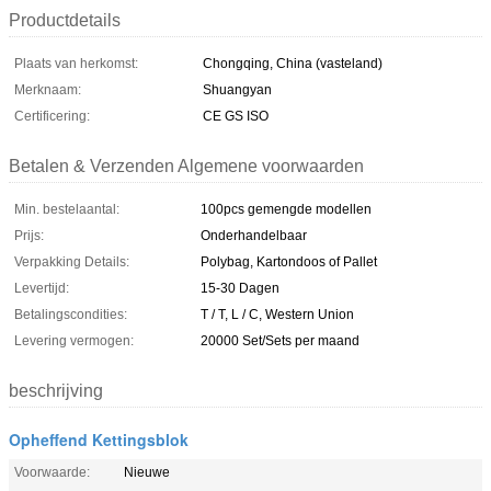
Productdetails
Plaats van herkomst:
Chongqing, China (vasteland)
Merknaam:
Shuangyan
Certificering:
CE GS ISO
Betalen & Verzenden Algemene voorwaarden
Min. bestelaantal:
100pcs gemengde modellen
Prijs:
Onderhandelbaar
Verpakking Details:
Polybag, Kartondoos of Pallet
Levertijd:
15-30 Dagen
Betalingscondities:
T / T, L / C, Western Union
Levering vermogen:
20000 Set/Sets per maand
beschrijving
Opheffend Kettingsblok
Voorwaarde:
Nieuwe