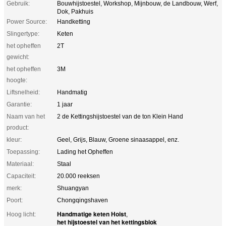
Gebruik:
Bouwhijstoestel, Workshop, Mijnbouw, de Landbouw, Werf,
Dok, Pakhuis
Power Source:
Handketting
Slingertype:
Keten
het opheffen
2T
gewicht:
het opheffen
3M
hoogte:
Liftsnelheid:
Handmatig
Garantie:
1 jaar
Naam van het
2 de Kettingshijstoestel van de ton Klein Hand
product:
kleur:
Geel, Grijs, Blauw, Groene sinaasappel, enz.
Toepassing:
Lading het Opheffen
Materiaal:
Staal
Capaciteit:
20.000 reeksen
merk:
Shuangyan
Poort:
Chongqingshaven
Handmatige keten Hoist
Hoog licht:
,
het hijstoestel van het kettingsblok