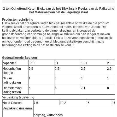
2 ton Opheffend Keten Blok, van de het Blok hsz-k Reeks van de Palketting
het Materiaal van het de Legeringsstaal
Productomschrijving
Hsz-k reeks het draagbare keten blok het recentste ontwikkelde die product
volgens wordt ontworpen is adavanced het meest concept van Japan. De
kettingsblokken zijn verbeterd de binnenstructuur en increaced de
grondstoffenrang van sommige belangrijke stukken om hen langer te maken
het leven en veiliger tijdens gebruik. Ook is deze vervangstukken gemakkelijk
om voor onderhoud gedemonteerd. Met aantrekkelijkere verschijning, is
het draagbare kettingsblok het beste choise voor u.
Gedetailleerde Beelden
capaciteit
0.5T
1T
1.5T
2T
Het opheffen
2.5
2.5
2.5
2.5
Hoogte
Nr van
1
1
1
1
ladingsketen
Diameter van
5
6
7.1
8
ladingsketen
Verpakking & Levering
Netto Gewicht
7.5
10.2
15
16
Verpakkingsmateriaal
polybag, kartondoos