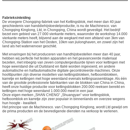
Fabrieksinleiding
De vroegere Chongqing-fabriek van het Kettingsblok, met meer dan 40 jaar
geschiedenis van handdiehijstoestelproductie, is nu de Machinesco. van
Chongqing Kinglong, Ltd, in Chongqing, China wordt gevestigd. Het bedrijf
bezet een gebied van 27.000 vierkante meters, waaronder de workshop 14.000
vierkante meters heeft, blijvend aan de wegkant met een afstand van 3km van
Chongqing-Station van het Oosten, 10km van jiulonghaven, en zowel zijn het
land als het watervervoer geschikt.
Met ervaringen bij het produceren van handhijstoestellen meer dan 40 jaar,
hebben wij perfecte het testen apparaten en het geavanceerde materiaal
bezeten, met inbegrip van zeven computergestuurde lijnen voor kettingen met
hoge weerstand die uit Duitsland en Italië worden ingevoerd, en andere
automatische en halfautomatische digitale gecontroleerde machines. Onze
hoofdpunten zijn diverse modellen van kettingsblokken, hefboomblokken,
karretje en kettingen met hoge weerstand evenals kettingsassemblage. Als één
van de grootste professionele fabrikanten van de blokken van China in China,
heeft onze huidige productie voor kettingsblokken 200.000 reeksen bereikt en
kettingen met hoge weerstand 1.000.000 meet in een jaar.
Onze eigen merken „SHAN CHENG“ „Shuangyan“ voor kettingsblok,
hefboomblok en karretje zijn zeer populair in binnenlands en overzee wegens
hun hoogte - kwaliteit.
Het principe van de Machinesco. van Chongqing Kinglong, wordt Ltd gewijd om
de prima producten en de bevredigende diensten na verkoop te verlenen.