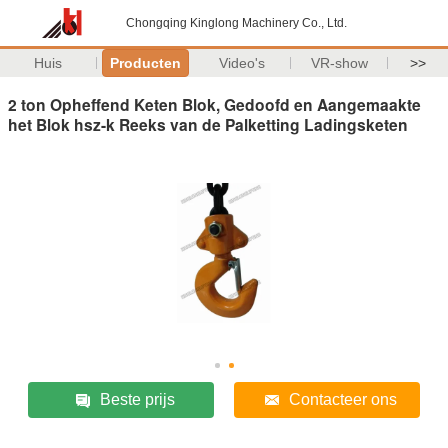
Chongqing Kinglong Machinery Co., Ltd.
Huis
Producten
Video's
VR-show
>>
2 ton Opheffend Keten Blok, Gedoofd en Aangemaakte
het Blok hsz-k Reeks van de Palketting Ladingsketen
Beste prijs
Contacteer ons