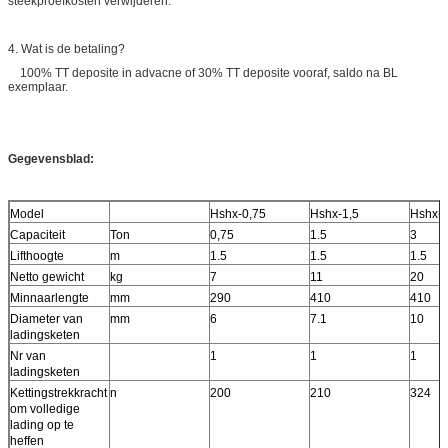
steekproefkosten verwijderen.
4. Wat is de betaling?
100% TT deposite in advacne of 30% TT deposite vooraf, saldo na BL
exemplaar.
Gegevensblad:
Model
Hshx-0,75
Hshx-1,5
Hshx-
Capaciteit
Ton
0,75
1.5
3
Lifthoogte
m
1.5
1.5
1.5
Netto gewicht
kg
7
11
20
Minnaarlengte
mm
290
410
410
Diameter van
mm
6
7.1
10
ladingsketen
Nr van
1
1
1
ladingsketen
Kettingstrekkracht
n
200
210
324
om volledige
lading op te
heffen