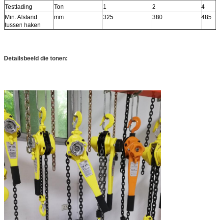
Testlading
Ton
1
2
4
Min. Afstand
mm
325
380
485
tussen haken
Detailsbeeld die tonen: