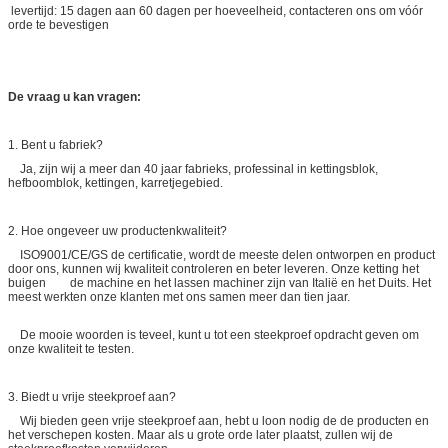
levertijd: 15 dagen aan 60 dagen per hoeveelheid, contacteren ons om vóór
orde te bevestigen
De vraag u kan vragen:
1. Bent u fabriek?
Ja, zijn wij a meer dan 40 jaar fabrieks, professinal in kettingsblok,
hefboomblok, kettingen, karretjegebied.
2. Hoe ongeveer uw productenkwaliteit?
ISO9001/CE/GS de certificatie, wordt de meeste delen ontworpen en product
door ons, kunnen wij kwaliteit controleren en beter leveren. Onze ketting het
buigen de machine en het lassen machiner zijn van Italië en het Duits. Het
meest werkten onze klanten met ons samen meer dan tien jaar.
De mooie woorden is teveel, kunt u tot een steekproef opdracht geven om
onze kwaliteit te testen.
3. Biedt u vrije steekproef aan?
Wij bieden geen vrije steekproef aan, hebt u loon nodig de de producten en
het verschepen kosten. Maar als u grote orde later plaatst, zullen wij de