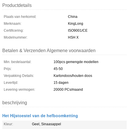
Productdetails
Plaats van herkomst:
China
Merknaam:
KingLong
Certificering:
ISO9001/CE
Modelnummer:
HSH X
Betalen & Verzenden Algemene voorwaarden
Min. bestelaantal:
100pcs gemengde modellen
Prijs:
45-50
Verpakking Details:
Kartondoos/houten doos
Levertijd:
15 dagen
Levering vermogen:
20000 PCs/maand
beschrijving
Het Hijstoestel van de hefboomketting
Kleur:
Geel, Sinaasappel