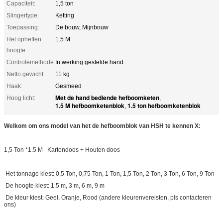
Capaciteit:
1,5 ton
Slingertype:
Ketting
Toepassing:
De bouw, Mijnbouw
Het opheffen
1.5 M
hoogte:
Controlemethode:
In werking gestelde hand
Netto gewicht:
11 kg
Haak:
Gesmeed
Met de hand bediende hefboomketen
Hoog licht:
,
1.5 M hefboomketenblok
1.5 ton hefboomketenblok
,
Welkom om ons model van het de hefboomblok van HSH te kennen X:
1,5 Ton *1.5 M Kartondoos + Houten doos
Het tonnage kiest: 0,5 Ton, 0,75 Ton, 1 Ton, 1,5 Ton, 2 Ton, 3 Ton, 6 Ton, 9 Ton
De hoogte kiest: 1.5 m, 3 m, 6 m, 9 m
De kleur kiest: Geel, Oranje, Rood (andere kleurenvereisten, pls contacteren
ons)