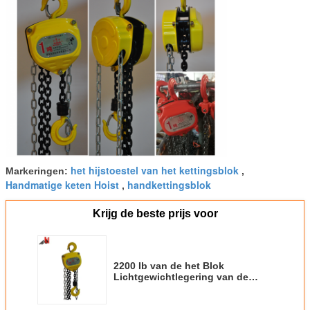
het hijstoestel van het kettingsblok
Markeringen:
,
Handmatige keten Hoist
handkettingsblok
,
Krijg de beste prijs voor
2200 Ib van de het Blok
Lichtgewichtlegering van de
Staal Opheffende Ketting de
Dekkingsketen Katrol