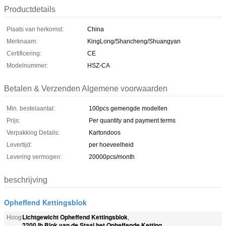
Productdetails
Plaats van herkomst:
China
Merknaam:
KingLong/Shancheng/Shuangyan
Certificering:
CE
Modelnummer:
HSZ-CA
Betalen & Verzenden Algemene voorwaarden
Min. bestelaantal:
100pcs gemengde modellen
Prijs:
Per quantity and payment terms
Verpakking Details:
Kartondoos
Levertijd:
per hoeveelheid
Levering vermogen:
20000pcs/month
beschrijving
Opheffend Kettingsblok
Lichtgewicht Opheffend Kettingsblok
Hoog
,
2200 Ib Blok van de Staal het Opheffende Ketting
,