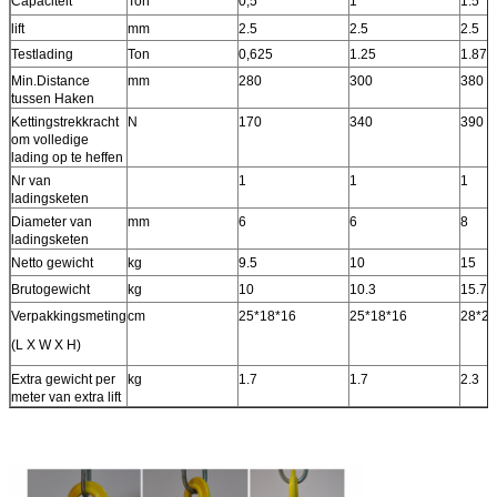
Capaciteit
Ton
0,5
1
1.5
lift
mm
2.5
2.5
2.5
Testlading
Ton
0,625
1.25
1.87
Min.Distance
mm
280
300
380
tussen Haken
Kettingstrekkracht
N
170
340
390
om volledige
lading op te heffen
Nr van
1
1
1
ladingsketen
Diameter van
mm
6
6
8
ladingsketen
Netto gewicht
kg
9.5
10
15
Brutogewicht
kg
10
10.3
15.7
Verpakkingsmeting
cm
25*18*16
25*18*16
28*24
(L X W X H)
Extra gewicht per
kg
1.7
1.7
2.3
meter van extra lift