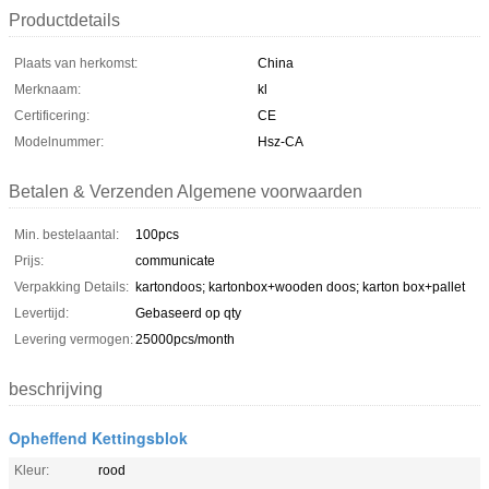
Productdetails
Plaats van herkomst:
China
Merknaam:
kl
Certificering:
CE
Modelnummer:
Hsz-CA
Betalen & Verzenden Algemene voorwaarden
Min. bestelaantal:
100pcs
Prijs:
communicate
Verpakking Details:
kartondoos; kartonbox+wooden doos; karton box+pallet
Levertijd:
Gebaseerd op qty
Levering vermogen:
25000pcs/month
beschrijving
Opheffend Kettingsblok
Kleur:
rood