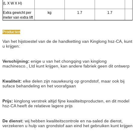
(L X W X H)
Extra gewicht per
kg
1.7
1.7
meter van extra lift
Producten
Van het hijstoestel van de de handketting van Kinglong hsz-CA, kunt
u krijgen:
Verschijning:
enige u van het chongqing van kinglong
machinesco., Ltd kunt krijgen, kan andere fabriek geen dit ontwerp
Kwaliteit:
elke delen zijn nauwkeurig op grondstof, maar ook bij
suface behandeling en het voorafgaan
Prijs:
kinglong verstrek altijd fijne kwaliteitsproducten, en dit model
hsz-CA heeft de relatieve lagere prijs
De dienst:
wij hebben kwaliteitscontrole en na-saled de dienst,
verzekeren u hulp van grondstof aan eind het gebruiken kunt krijgen