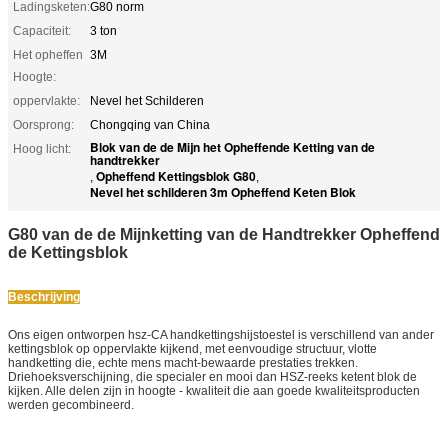
Ladingsketen:
G80 norm
Capaciteit:
3 ton
Het opheffen
3M
Hoogte:
oppervlakte:
Nevel het Schilderen
Oorsprong:
Chongqing van China
Blok van de de Mijn het Opheffende Ketting van de
Hoog licht:
handtrekker
Opheffend Kettingsblok G80
,
,
Nevel het schilderen 3m Opheffend Keten Blok
G80 van de de Mijnketting van de Handtrekker Opheffend
de Kettingsblok
Beschrijving
Ons eigen ontworpen hsz-CA handkettingshijstoestel is verschillend van ander
kettingsblok op oppervlakte kijkend, met eenvoudige structuur, vlotte
handketting die, echte mens macht-bewaarde prestaties trekken.
Driehoeksverschijning, die specialer en mooi dan HSZ-reeks ketent blok de
kijken. Alle delen zijn in hoogte - kwaliteit die aan goede kwaliteitsproducten
werden gecombineerd.