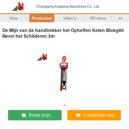
Chongqing Kinglong Machinery Co., Ltd.
Huis
Producten
Video's
VR-show
>>
De Mijn van de handtrekker het Opheffen Keten Blokg80
Nevel het Schilderen 3m
Beste prijs
Contacteer ons