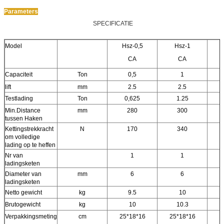
Parameters
SPECIFICATIE
Model
Hsz-0,5
Hsz-1
CA
CA
Capaciteit
Ton
0,5
1
lift
mm
2.5
2.5
Testlading
Ton
0,625
1.25
Min.Distance
mm
280
300
tussen Haken
Kettingstrekkracht
N
170
340
om volledige
lading op te heffen
Nr van
1
1
ladingsketen
Diameter van
mm
6
6
ladingsketen
Netto gewicht
kg
9.5
10
Brutogewicht
kg
10
10.3
Verpakkingsmeting
cm
25*18*16
25*18*16
2