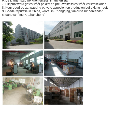
6. De klantenstal, werknemersstal, financiert stal
7. Elk punt werd getest vóór pakket en pre-kwaliteitstest vóór verstrekt laden
8. Keur goed de aanpassing op vele aspecten op producten betrekking heeft
9. Goede reputatie in China, vooral in Chongqing, famouse binnenlands "
shuangyan“ merk, „shancheng“