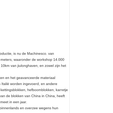
oductie, is nu de Machinesco. van
te meters, waaronder de workshop 14.000
10km van jiulonghaven, en zowel zijn het
aten en het geavanceerde materiaal
 Italië worden ingevoerd, en andere
kettingsblokken, hefboomblokken, karretje
van de blokken van China in China, heeft
meet in een jaar.
n binnenlands en overzee wegens hun