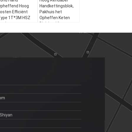
ond Hand
Hoog Rendabel
pheffend Hoog
Handkettingsblok,
osten Efficiënt
Pakhuis het
ype 1T*3M HSZ
Opheffen Keten
an het
Blok het Vlotte
ettingshijstoestel
Stabiele Glijden
com
Shiyan