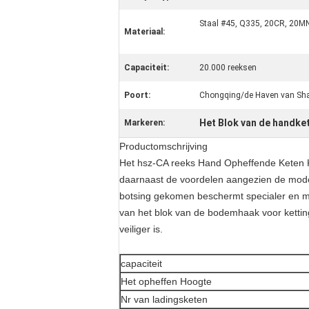
Staal #45, Q335, 20CR, 20M
Materiaal:
Capaciteit:
20.000 reeksen
Poort:
Chongqing/de Haven van Sh
Het Blok van de handke
Markeren:
Productomschrijving
Het hsz-CA reeks Hand Opheffende Keten Ka
daarnaast de voordelen aangezien de modelhs
botsing gekomen beschermt specialer en moo
van het blok van de bodemhaak voor kettin
veiliger is.
capaciteit
Het opheffen Hoogte
Nr van ladingsketen