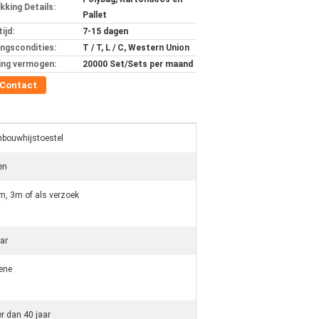
kking Details:
Pallet
ijd:
7-15 dagen
ingscondities:
T / T, L / C, Western Union
ing vermogen:
20000 Set/Sets per maand
Contact
nbouwhijstoestel
en
m, 3m of als verzoek
aar
ene
r dan 40 jaar