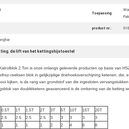
N
Wor
Toepassing:
Pak
product nr.:
01
anghai
tting
de lift van het kettingshijstoestel
,
trolblok 2 Ton is onze onlangs geleverde producten op basis van HSZ-
z-reeksen blok in gelijkzijdige driehoeksverschijning ketenen, die, er
i kijken, is de rang van grondstof van die ingesloten vervangstukken 
gsblok van doubléketens geavanceerd is de omkering van de ketting w
0.5T
1T
1.5T
2T
3T
5T
10T
15T
20T
2.5
2.5
2.5
2.5
3
3
3
3
3
1
1
1
1
2
2
4
6
8