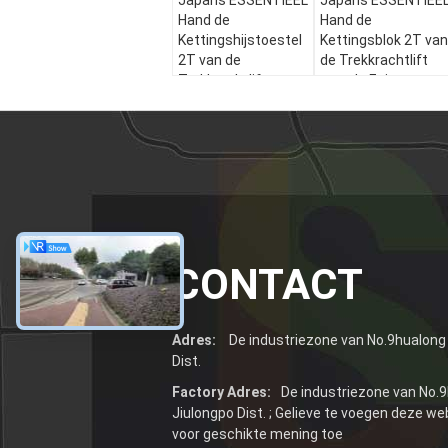
Japans ESSENTIEEL
Japans ESSENTIEE
Hand de
Hand de
Kettingshijstoestel
Kettingsblok 2T van
2T van de
de Trekkrachtlift
Trekkrachtlift met
met de Enige
de Dubbele
Opheffende Keten
Opheffende Keten
van de Kettings
van de Kettings
Duits-Kwaliteit
Duits-Kwaliteit
CONTACT
Adres:
De industriezone van No.9hualong 
Dist.
Factory Adres:
De industriezone van No.9
Jiulongpo Dist. ; Gelieve te voegen deze w
voor geschikte mening toe