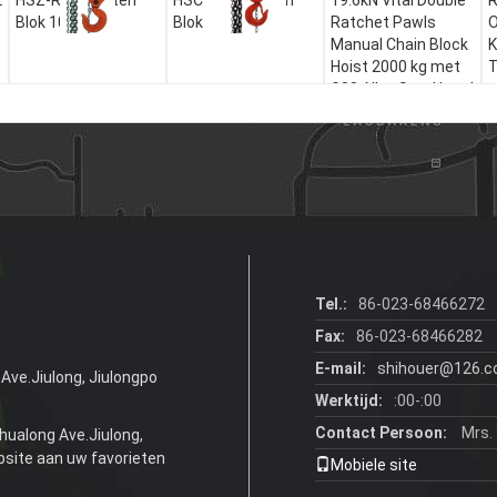
L
HSZ-Reeksketen
HSC-Reeksketen
19.6kN Vital Double
R
Blok 10TON
Blok
Ratchet Pawls
O
Manual Chain Block
K
Hoist 2000 kg met
T
G80 Alloy Steel Load
v
Chain
K
Tel.:
86-023-68466272
Fax:
86-023-68466282
E-mail:
shihouer@126.
Ave.Jiulong, Jiulongpo
Werktijd:
:00-:00
Contact Persoon:
Mrs. 
hualong Ave.Jiulong,
ebsite aan uw favorieten
Mobiele site