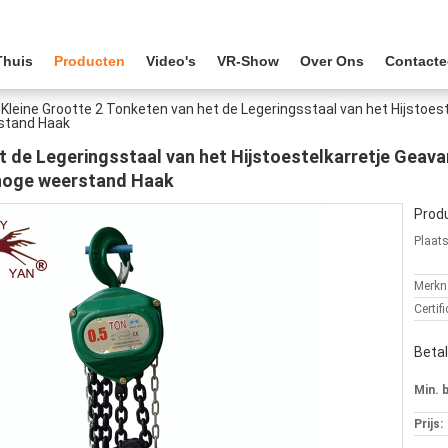
Thuis
Producten
Video's
VR-Show
Over Ons
Contacte
Kleine Grootte 2 Tonketen van het de Legeringsstaal van het Hijstoe
rstand Haak
t de Legeringsstaal van het Hijstoestelkarretje Geav
 hoge weerstand Haak
Produ
Plaat
Merkn
Certifi
Beta
Min. 
Prijs: