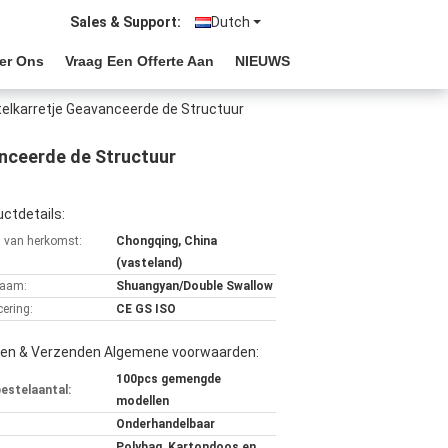
Sales & Support:
Dutch
er Ons
Vraag Een Offerte Aan
NIEUWS
stelkarretje Geavanceerde de Structuur
anceerde de Structuur
ctdetails:
s van herkomst:
Chongqing, China
(vasteland)
aam:
Shuangyan/Double Swallow
cering:
CE GS ISO
len & Verzenden Algemene voorwaarden:
100pcs gemengde
bestelaantal:
modellen
Onderhandelbaar
Polybag, Kartondoos en