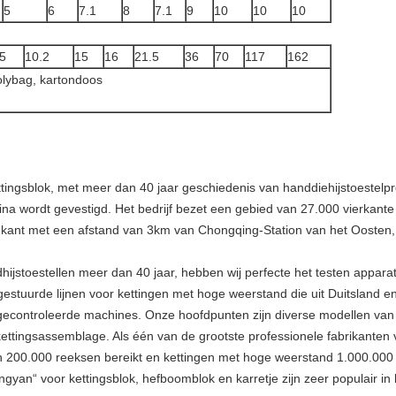
5
6
7.1
8
7.1
9
10
10
10
.5
10.2
15
16
21.5
36
70
117
162
olybag, kartondoos
tingsblok, met meer dan 40 jaar geschiedenis van handdiehijstoestelpr
ina wordt gevestigd. Het bedrijf bezet een gebied van 27.000 vierkan
egkant met een afstand van 3km van Chongqing-Station van het Oosten, 
hijstoestellen meer dan 40 jaar, hebben wij perfecte het testen appar
stuurde lijnen voor kettingen met hoge weerstand die uit Duitsland en
 gecontroleerde machines. Onze hoofdpunten zijn diverse modellen van 
ttingsassemblage. Als één van de grootste professionele fabrikanten 
n 200.000 reeksen bereikt en kettingen met hoge weerstand 1.000.000 
n“ voor kettingsblok, hefboomblok en karretje zijn zeer populair i