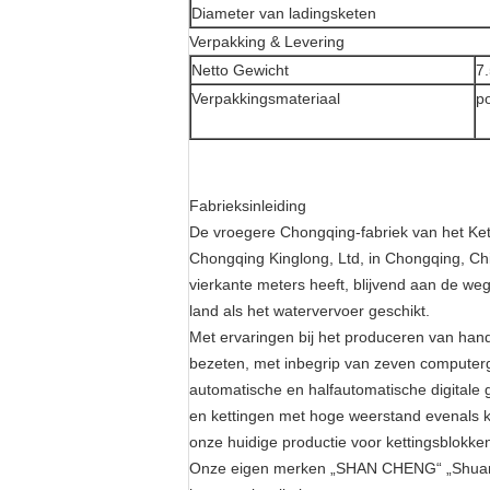
Diameter van ladingsketen
Verpakking & Levering
Netto Gewicht
7
Verpakkingsmateriaal
p
Fabrieksinleiding
De vroegere Chongqing-fabriek van het Ket
Chongqing Kinglong, Ltd, in Chongqing, Ch
vierkante meters heeft, blijvend aan de w
land als het watervervoer geschikt.
Met ervaringen bij het produceren van hand
bezeten, met inbegrip van zeven computerge
automatische en halfautomatische digitale
en kettingen met hoge weerstand evenals ke
onze huidige productie voor kettingsblokke
Onze eigen merken „SHAN CHENG“ „Shuangya