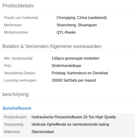
Productdetails
Plaats van herkomst:
Chongqing, China (vasteland)
Merknaam:
Shancheng, Shuangyan
Modelnummer:
QYL-Reeks
Betalen & Verzenden Algemene voorwaarden
Min. bestelaantal:
100pcs gemengde modellen
Prijs:
Onderhandelbaar
Verpakking Details:
Polybag, Kartondoos en Dienblad
Levering vermogen:
20000 Set/Sets per maand
beschrijving
Autohefboom
Productnaam:
Hydraulische Flessenhefboom 20 Ton High Quality
Toepassing:
Verticale Opheffende en verminderende lading
Materiaal:
Stainessstaal