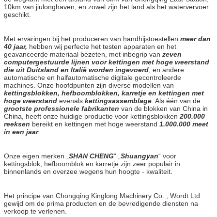
10km van jiulonghaven, en zowel zijn het land als het watervervoer
geschikt.
Met ervaringen bij het produceren van handhijstoestellen
meer dan
40 jaar,
hebben wij perfecte het testen apparaten en het
geavanceerde materiaal bezeten, met inbegrip van
zeven
computergestuurde lijnen voor kettingen met hoge weerstand
die uit Duitsland en Italië worden ingevoerd
, en andere
automatische en halfautomatische digitale gecontroleerde
machines. Onze hoofdpunten zijn diverse modellen van
kettingsblokken, hefboomblokken, karretje en kettingen met
hoge weerstand
evenals
kettingsassemblage
. Als één van de
grootste professionele fabrikanten
van de blokken van China in
China, heeft onze huidige productie voor kettingsblokken
200.000
reeksen
bereikt en kettingen met hoge weerstand
1.000.000 meet
in een jaar
.
Onze eigen merken „
SHAN CHENG
“ „
Shuangyan
“ voor
kettingsblok, hefboomblok en karretje zijn zeer populair in
binnenlands en overzee wegens hun hoogte - kwaliteit.
Het principe van Chongqing Kinglong Machinery Co. , Wordt Ltd
gewijd om de prima producten en de bevredigende diensten na
verkoop te verlenen.