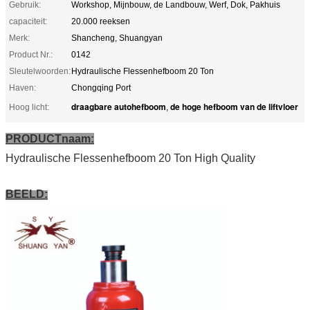
Gebruik:
Workshop, Mijnbouw, de Landbouw, Werf, Dok, Pakhuis
capaciteit:
20.000 reeksen
Merk:
Shancheng, Shuangyan
Product Nr.:
0142
Sleutelwoorden:
Hydraulische Flessenhefboom 20 Ton
Haven:
Chongqing Port
draagbare autohefboom
de hoge hefboom van de liftvloer
Hoog licht:
,
PRODUCTnaam:
Hydraulische Flessenhefboom 20 Ton High Quality
BEELD: