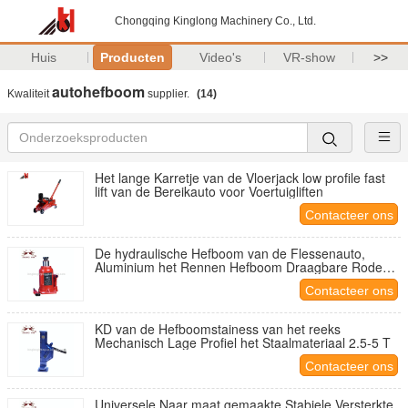
Chongqing Kinglong Machinery Co., Ltd.
Huis
Producten
Video's
VR-show
>>
autohefboom
Kwaliteit
supplier.
(14)
Het lange Karretje van de Vloerjack low profile fast
lift van de Bereikauto voor Voertuigliften
Contacteer ons
De hydraulische Hefboom van de Flessenauto,
Aluminium het Rennen Hefboom Draagbare Rode
Kleur
Contacteer ons
KD van de Hefboomstainess van het reeks
Mechanisch Lage Profiel het Staalmateriaal 2.5-5 T
Contacteer ons
Universele Naar maat gemaakte Stabiele Versterkte