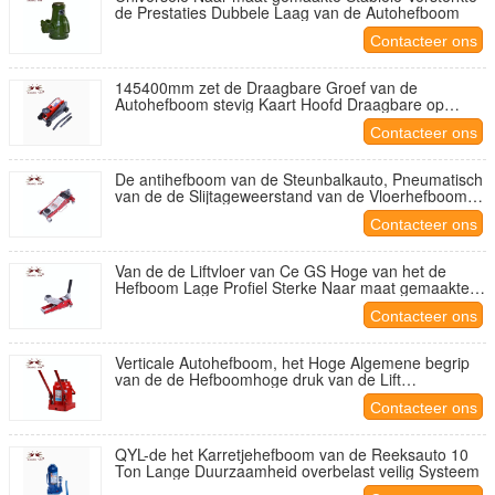
de Prestaties Dubbele Laag van de Autohefboom
Contacteer ons
145400mm zet de Draagbare Groef van de
Autohefboom stevig Kaart Hoofd Draagbare op
Chasis
Contacteer ons
De antihefboom van de Steunbalkauto, Pneumatisch
van de de Slijtageweerstand van de Vloerhefboom
Hoog de Roestbewijs
Contacteer ons
Van de de Liftvloer van Ce GS Hoge van het de
Hefboom Lage Profiel Sterke Naar maat gemaakte
het Lagercapaciteit
Contacteer ons
Verticale Autohefboom, het Hoge Algemene begrip
van de de Hefboomhoge druk van de Lift
Hydraulische Vloer
Contacteer ons
QYL-de het Karretjehefboom van de Reeksauto 10
Ton Lange Duurzaamheid overbelast veilig Systeem