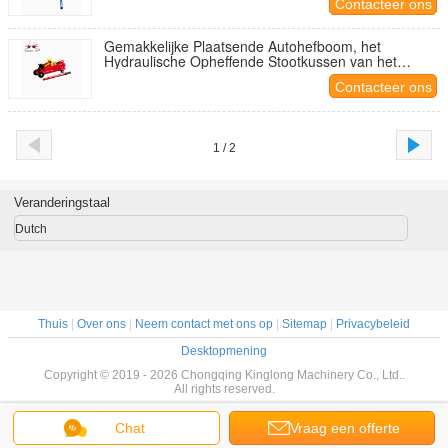
Contacteer ons
Gemakkelijke Plaatsende Autohefboom, het
Hydraulische Opheffende Stootkussen van het
Hefboom360°swivel Zadel
Contacteer ons
1 / 2
Veranderingstaal
Dutch
Thuis
|
Over ons
|
Neem contact met ons op
|
Sitemap
|
Privacybeleid
Desktopmening
Copyright © 2019 - 2026 Chongqing Kinglong Machinery Co., Ltd..
All rights reserved.
Chat
Vraag een offerte