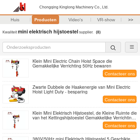
Chongqing Kinglong Machinery Co., Ltd.
Huis
Producten
Video's
VR-show
>>
mini elektrisch hijstoestel
Kwaliteit
supplier.
(8)
Klein Mini Electric Chain Hoist Space die
Gemakkelijke Verrichting 50Hz bewaren
Contacteer ons
Zwarte Dubbele de Haakenergie van Mini Electric
Hoist Light Duty - besparing
Contacteer ons
Klein Mini Elektrisch Hijstoestel, de Kleine Ruimte die
van het Kettingshijstoestel Gemakkelijke Verrichting
bewaren
Contacteer ons
380V/50Hz mini Elektrisch Hijstoestel 5 Geschikte