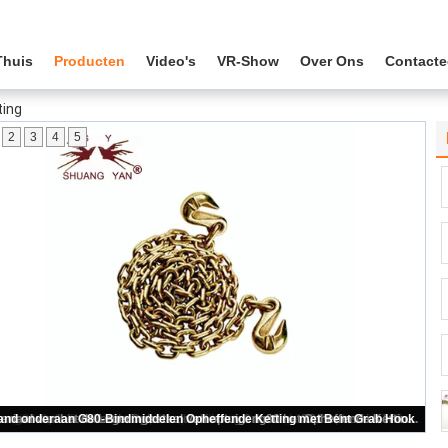
Thuis
Producten
Video's
VR-Show
Over Ons
Contacte
ting
2
3
4
5
Bouwg80 Opheffende Keten, de Regelbare Elektro Gegalvaniseerde Oppervlakte van de Kettingsslinger