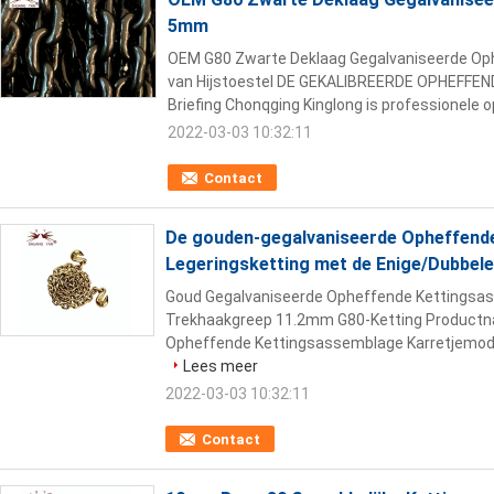
5mm
OEM G80 Zwarte Deklaag Gegalvaniseerde Oph
van Hijstoestel DE GEKALIBREERDE OPHEFFE
Briefing Chonqging Kinglong is professionele o
2022-03-03 10:32:11
Contact
De gouden-gegalvaniseerde Opheffende 
Legeringsketting met de Enige/Dubbel
Goud Gegalvaniseerde Opheffende Kettingsa
Trekhaakgreep 11.2mm G80-Ketting Productn
Opheffende Kettingsassemblage Karretjemodel
Lees meer
2022-03-03 10:32:11
Contact