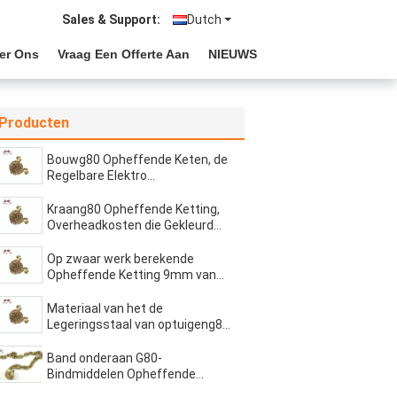
Sales & Support:
Dutch
er Ons
Vraag Een Offerte Aan
NIEUWS
Producten
Bouwg80 Opheffende Keten, de
Regelbare Elektro
Gegalvaniseerde Oppervlakte
van de Kettingsslinger
Kraang80 Opheffende Ketting,
Overheadkosten die Gekleurd
opheffen Zelf van de Kettings
Multitoepassing
Op zwaar werk berekende
Opheffende Ketting 9mm van
G80 Industrieel Rang Gelast
Hoog Vermogen
Materiaal van het de
Legeringsstaal van optuigeng80
het Opheffende Ketting
Aangepaste Hoge Prestaties
Band onderaan G80-
Bindmiddelen Opheffende
Ketting met Bent Grab Hook