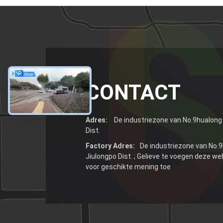
CONTACT
Adres:
De industriezone van No.9hualong 
Dist.
Factory Adres:
De industriezone van No.9
Jiulongpo Dist. ; Gelieve te voegen deze w
voor geschikte mening toe