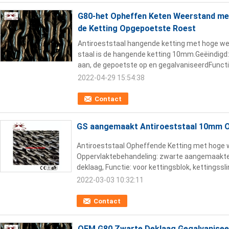
G80-het Opheffen Keten Weerstand me
de Ketting Opgepoetste Roest
Antiroeststaal hangende ketting met hoge 
staal is de hangende ketting 10mm.Geëindigd
aan, de gepoetste op en gegalvaniseerdFunctie
2022-04-29 15:54:38
Contact
GS aangemaakt Antiroeststaal 10mm O
Antiroeststaal Opheffende Ketting met hog
Oppervlaktebehandeling: zwarte aangemaakte
deklaag, Functie: voor kettingsblok, kettingsslin
2022-03-03 10:32:11
Contact
OEM G80 Zwarte Deklaag Gegalvanisee