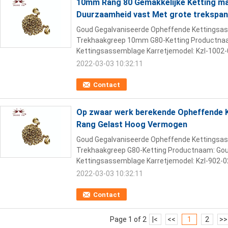
10mm Rang 80 Gemakkelijke Ketting ma
Duurzaamheid vast Met grote trekspan
Goud Gegalvaniseerde Opheffende Kettingsa
Trekhaakgreep 10mm G80-Ketting Productnaa
Kettingsassemblage Karretjemodel: Kzl-1002-
2022-03-03 10:32:11
Contact
Op zwaar werk berekende Opheffende K
Rang Gelast Hoog Vermogen
Goud Gegalvaniseerde Opheffende Kettings
Trekhaakgreep G80-Ketting Productnaam: Go
Kettingsassemblage Karretjemodel: Kzl-902-0
2022-03-03 10:32:11
Contact
Page 1 of 2
|<
<<
1
2
>>