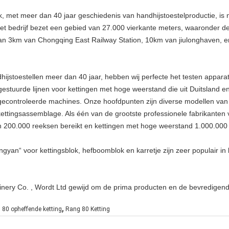
, met meer dan 40 jaar geschiedenis van handhijstoestelproductie, is 
et bedrijf bezet een gebied van 27.000 vierkante meters, waaronder d
n 3km van Chongqing East Railway Station, 10km van jiulonghaven, en 
hijstoestellen meer dan 40 jaar, hebben wij perfecte het testen appar
stuurde lijnen voor kettingen met hoge weerstand die uit Duitsland en
 gecontroleerde machines. Onze hoofdpunten zijn diverse modellen van 
ttingsassemblage. Als één van de grootste professionele fabrikanten 
n 200.000 reeksen bereikt en kettingen met hoge weerstand 1.000.000 
n“ voor kettingsblok, hefboomblok en karretje zijn zeer populair i
nery Co. , Wordt Ltd gewijd om de prima producten en de bevredigend
,
 80 opheffende ketting
Rang 80 Ketting