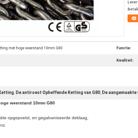
Levert
Betal
Ketting met hoge weerstand 10mm G80
Functie:
Kwaliteit:
etting
De antiroest Opheffende Ketting van G80
De aangemaakte 
,
,
 hoge weerstand 10mm G80
te opgepoetst, en gegalvaniseerde deklaag,
enz.