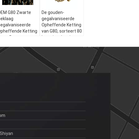
EM G80 Zwarte
De gouden-
eklaag
gegalvaniseerde
egalvaniseerde
Opheffende Ketting
pheffende Ketting
van G80, sorteert 80
4mm 5mm
Legeringsketting
met de
Enige/Dubbele
Haken van de
Trekhaakgreep
com
Shiyan