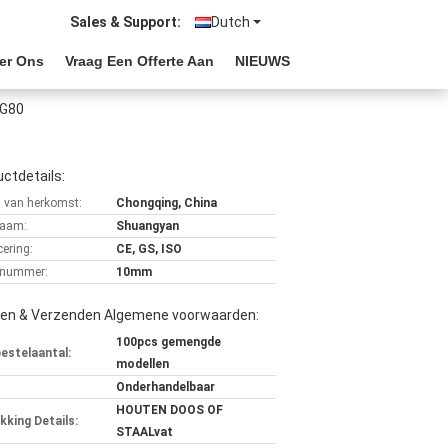
Sales & Support:
Dutch
er Ons
Vraag Een Offerte Aan
NIEUWS
 G80
ctdetails:
s van herkomst:
Chongqing, China
aam:
Shuangyan
cering:
CE, GS, ISO
lnummer:
10mm
len & Verzenden Algemene voorwaarden:
100pcs gemengde
bestelaantal:
modellen
Onderhandelbaar
HOUTEN DOOS OF
kking Details:
STAALvat