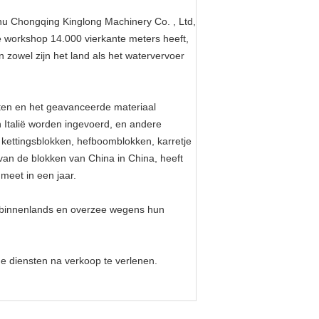
nu Chongqing Kinglong Machinery Co. , Ltd,
e workshop 14.000 vierkante meters heeft,
zowel zijn het land als het watervervoer
aten en het geavanceerde materiaal
 Italië worden ingevoerd, en andere
kettingsblokken, hefboomblokken, karretje
van de blokken van China in China, heeft
meet in een jaar.
n binnenlands en overzee wegens hun
e diensten na verkoop te verlenen.