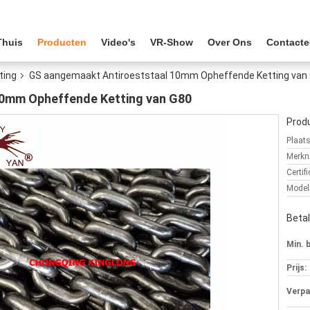
Thuis
Producten
Video's
VR-Show
Over Ons
Contacte
ting
GS aangemaakt Antiroeststaal 10mm Opheffende Ketting van
10mm Opheffende Ketting van G80
Produ
Plaat
Merkn
Certifi
Mode
Beta
Min. 
Prijs:
Verpa