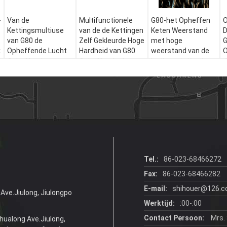
-
Van de
Multifunctionele
G80-het Opheffen
O
Kettingsmultiuse
van de de Kettingen
Keten Weerstand
D
van G80 de
Zelf Gekleurde Hoge
met hoge
G
k
Opheffende Lucht
Hardheid van G80
weerstand van de
O
Opheffende
Opheffende de
Ladings de Ketting
Gegalvaniseerde
Ladingsketen
Opgepoetste Roest
Ketting met hoge
weerstand
Tel.:
86-023-68466272
Fax:
86-023-68466282
E-mail:
shihouer@126.
Ave.Jiulong, Jiulongpo
Werktijd:
:00-:00
Contact Persoon:
Mrs. 
hualong Ave.Jiulong,