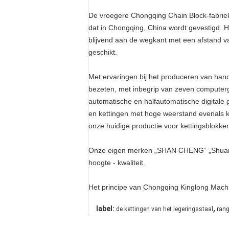
De vroegere Chongqing Chain Block-fabriek
dat in Chongqing, China wordt gevestigd. H
blijvend aan de wegkant met een afstand va
geschikt.
Met ervaringen bij het produceren van hand
bezeten, met inbegrip van zeven computerge
automatische en halfautomatische digitale
en kettingen met hoge weerstand evenals ke
onze huidige productie voor kettingsblokke
Onze eigen merken „SHAN CHENG“ „Shuangya
hoogte - kwaliteit.
Het principe van Chongqing Kinglong Machi
,
label:
de kettingen van het legeringsstaal
rang