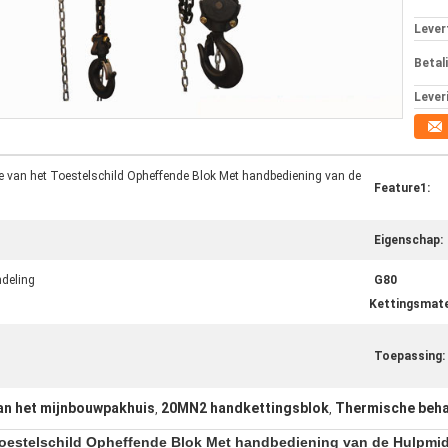
Levert
Betal
Lever
e van het Toestelschild Opheffende Blok Met handbediening van de
Feature1:
Eigenschap:
deling
G80
Kettingsmate
Toepassing:
an het mijnbouwpakhuis
20MN2 handkettingsblok
Thermische beha
,
,
Toestelschild Opheffende Blok Met handbediening van de Hulpmid