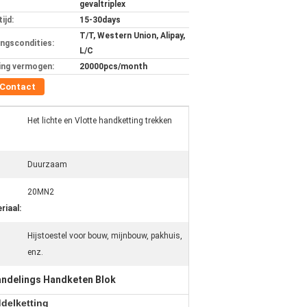
gevaltriplex
ijd:
15-30days
T/T, Western Union, Alipay,
ingscondities:
L/C
ing vermogen:
20000pcs/month
Contact
Het lichte en Vlotte handketting trekken
Duurzaam
20MN2
riaal:
Hijstoestel voor bouw, mijnbouw, pakhuis,
enz.
ndelings Handketen Blok
delketting