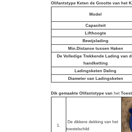
Olifantstype Keten de Grootte van het Ka
Model
Capaciteit
Lifthoogte
Bewijslading
Min.Distance tussen Haken
De Volledige Trekkende Lading van d
handketting
Ladingsketen Daling
Diameter van Ladingsketen
Dik gemaakte Olifantstype van
het
Toest
De dikkere
dekking van
het
1.
toestelschild