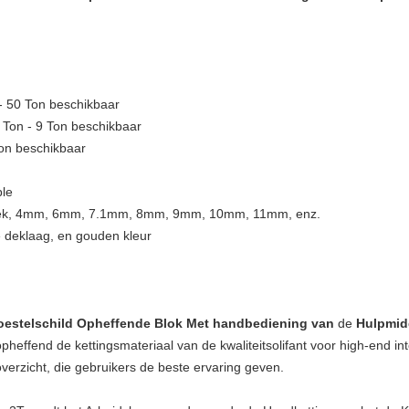
 - 50 Ton beschikbaar
5 Ton - 9 Ton beschikbaar
 Ton beschikbaar
ble
zoek, 4mm, 6mm, 7.1mm, 8mm, 9mm, 10mm, 11mm, enz.
e deklaag, en gouden kleur
oestelschild Opheffende Blok Met handbediening van
de
Hulpmid
opheffend de kettingsmateriaal van
de
kwaliteitsolifant voor high-end in
verzicht, die gebruikers de beste ervaring geven.