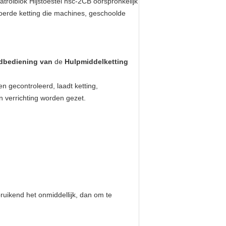
atrolblok Hijstoestel hsc-2CB
oorspronkelijk
oerde ketting die machines, geschoolde
ndbediening van
de
Hulpmiddelketting
n gecontroleerd, laadt ketting,
n verrichting worden gezet.
.
bruikend het onmiddellijk, dan om te