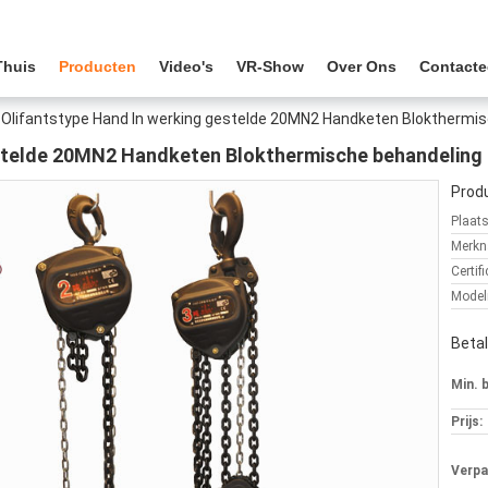
Thuis
Producten
Video's
VR-Show
Over Ons
Contacte
Olifantstype Hand In werking gestelde 20MN2 Handketen Blokthermi
estelde 20MN2 Handketen Blokthermische behandeling
Produ
Plaat
Merkn
Certifi
Mode
Beta
Min. 
Prijs:
Verpa