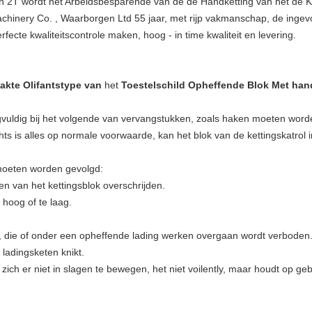
an 2T wordt het Arbeidsbesparende van de de Handketting van het de K
inery Co. , Waarborgen Ltd 55 jaar, met rijp vakmanschap, de ingev
fecte kwaliteitscontrole maken, hoog - in time kwaliteit en levering.
akte Olifantstype van
het
Toestelschild Opheffende Blok Met ha
gvuldig bij het volgende van vervangstukken, zoals haken moeten worde
s is alles op normale voorwaarde, kan het blok van de kettingskatrol i
 moeten worden gevolgd:
n van het kettingsblok overschrijden.
 hoog of te laag.
, die of onder een opheffende lading werken overgaan wordt verboden
 ladingsketen knikt.
e zich er niet in slagen te bewegen, het niet voilently, maar houdt op ge