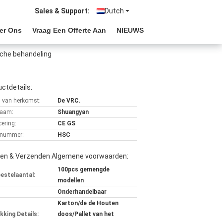
Sales & Support:
Dutch
er Ons
Vraag Een Offerte Aan
NIEUWS
sche behandeling
ctdetails:
s van herkomst:
De VRC.
aam:
Shuangyan
cering:
CE GS
lnummer:
HSC
len & Verzenden Algemene voorwaarden:
100pcs gemengde
bestelaantal:
modellen
Onderhandelbaar
Karton/de de Houten
kking Details:
doos/Pallet van het