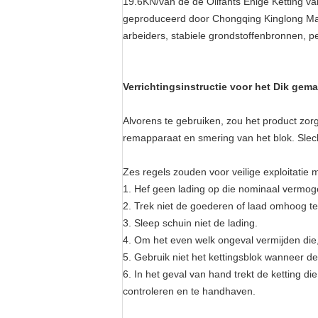
19.6KN/van de de Olifants Enige Ketting v
geproduceerd door Chongqing Kinglong Mach
arbeiders, stabiele grondstoffenbronnen, per
Verrichtingsinstructie voor
het Dik gema
Alvorens te gebruiken, zou het product zor
remapparaat en smering van het blok. Slecht
Zes regels zouden voor veilige exploitatie
1. Hef geen lading op die nominaal vermoge
2. Trek niet de goederen of laad omhoog te
3. Sleep schuin niet de lading.
4. Om het even welk ongeval vermijden die
5. Gebruik niet het kettingsblok wanneer de
6. In het geval van hand trekt de ketting di
controleren en te handhaven.