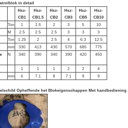
trolblok in detail
Hsz-
Hsz-
Hsz-
Hsz-
Hsz-
Hsz-
CB1
CB1.5
CB2
CB3
CB5
CB10
Ton
1
1.5
2
3
5
10
M
2.5
2.5
2.5
3
3
3
Ton
1.25
2
2.5
4
6.3
12.5
mm
330
413
430
570
685
775
e
N
340
390
340
390
420
450
1
1
1
2
2
4
mm
6
7.1
8
7.1
9
9
elschild Opheffende het Blok
eigenschappen
Met handbediening