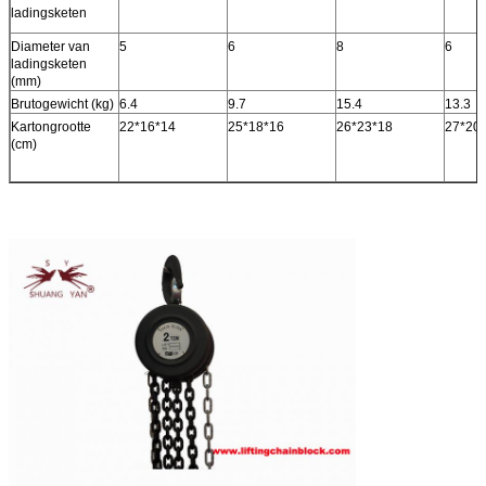
ladingsketen
Diameter van
5
6
8
6
ladingsketen
(mm)
Brutogewicht (kg)
6.4
9.7
15.4
13.3
Kartongrootte
22*16*14
25*18*16
26*23*18
27*20
(cm)