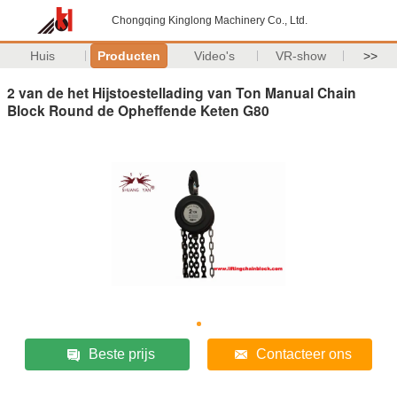
Chongqing Kinglong Machinery Co., Ltd.
Huis
Producten
Video's
VR-show
>>
2 van de het Hijstoestellading van Ton Manual Chain
Block Round de Opheffende Keten G80
Beste prijs
Contacteer ons