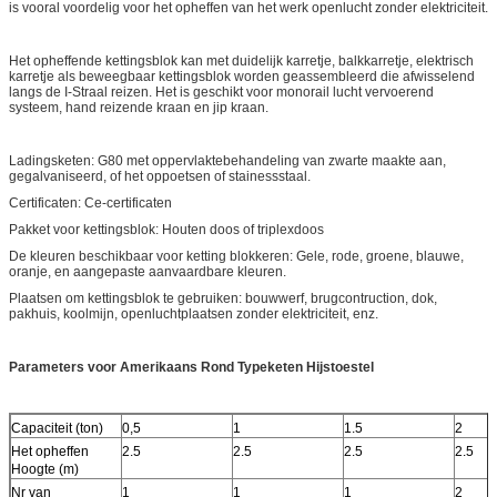
is vooral voordelig voor het opheffen van het werk openlucht zonder elektriciteit.
Het opheffende kettingsblok kan met duidelijk karretje, balkkarretje, elektrisch
karretje als beweegbaar kettingsblok worden geassembleerd die afwisselend
langs de I-Straal reizen. Het is geschikt voor monorail lucht vervoerend
systeem, hand reizende kraan en jip kraan.
Ladingsketen: G80 met oppervlaktebehandeling van zwarte maakte aan,
gegalvaniseerd, of het oppoetsen of stainessstaal.
Certificaten: Ce-certificaten
Pakket voor kettingsblok: Houten doos of triplexdoos
De kleuren beschikbaar voor ketting blokkeren: Gele, rode, groene, blauwe,
oranje, en aangepaste aanvaardbare kleuren.
Plaatsen om kettingsblok te gebruiken: bouwwerf, brugcontruction, dok,
pakhuis, koolmijn, openluchtplaatsen zonder elektriciteit, enz.
Parameters voor Amerikaans Rond Typeketen Hijstoestel
Capaciteit (ton)
0,5
1
1.5
2
Het opheffen
2.5
2.5
2.5
2.5
Hoogte (m)
Nr van
1
1
1
2