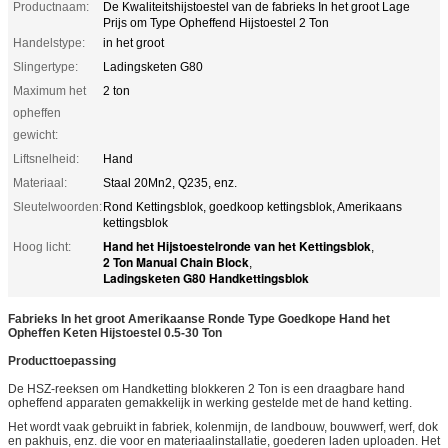
Productnaam:
De Kwaliteitshijstoestel van de fabrieks In het groot Lage
Prijs om Type Opheffend Hijstoestel 2 Ton
Handelstype:
in het groot
Slingertype:
Ladingsketen G80
Maximum het
2 ton
opheffen
gewicht:
Liftsnelheid:
Hand
Materiaal:
Staal 20Mn2, Q235, enz.
Sleutelwoorden:
Rond Kettingsblok, goedkoop kettingsblok, Amerikaans
kettingsblok
Hand het Hijstoestelronde van het Kettingsblok
Hoog licht:
,
2 Ton Manual Chain Block
,
Ladingsketen G80 Handkettingsblok
Fabrieks In het groot Amerikaanse Ronde Type Goedkope Hand het
Opheffen Keten Hijstoestel 0.5-30 Ton
Producttoepassing
De HSZ-reeksen om Handketting blokkeren 2 Ton is een draagbare hand
opheffend apparaten gemakkelijk in werking gestelde met de hand ketting.
Het wordt vaak gebruikt in fabriek, kolenmijn, de landbouw, bouwwerf, werf, dok
en pakhuis, enz. die voor en materiaalinstallatie, goederen laden uploaden. Het