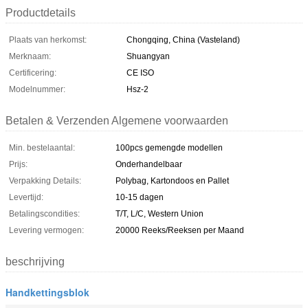
Productdetails
Plaats van herkomst:
Chongqing, China (Vasteland)
Merknaam:
Shuangyan
Certificering:
CE ISO
Modelnummer:
Hsz-2
Betalen & Verzenden Algemene voorwaarden
Min. bestelaantal:
100pcs gemengde modellen
Prijs:
Onderhandelbaar
Verpakking Details:
Polybag, Kartondoos en Pallet
Levertijd:
10-15 dagen
Betalingscondities:
T/T, L/C, Western Union
Levering vermogen:
20000 Reeks/Reeksen per Maand
beschrijving
Handkettingsblok