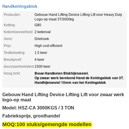
Handkettingsblok
Producten:
Gebouw Hand Lifting Device Lifting Lift voor Heavy Duty
Logo-op maat 3T/3000kg
Ketting:
G80
Ketenhoeveelheid:
2 ketenval
Vorm:
Driehoek
Prijs:
High cost efficient
Testbelasting:
1.5 keer
Breukproef:
4 keer
duurzaamheidstest:
1500 keer
Bouw Handketen Blokhijstoestel
Hoog licht:
,
Op zwaar werk berekend Hand de Kettingsblok van 3T
,
Handhijstoestel 10mm van het Kettingsblok
Gebouw Hand Lifting Device Lifting Lift voor zwaar werk
logo-op maat
Model: HSZ-CA 3000KGS / 3 TON
Fabrieksprijs, groothandel
MOQ:100 stuks/gemengde modellen