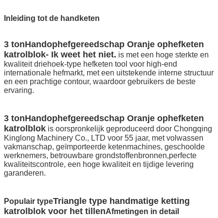
Inleiding tot de handketen
3 ton
Handophefgereedschap Oranje ophefketen
katrolblok
- Ik weet het niet.
is met een hoge sterkte en
kwaliteit driehoek-type hefketen tool voor high-end
internationale hefmarkt, met een uitstekende interne structuur
en een prachtige contour, waardoor gebruikers de beste
ervaring.
3 ton
Handophefgereedschap Oranje ophefketen
katrolblok
is oorspronkelijk geproduceerd door Chongqing
Kinglong Machinery Co., LTD voor 55 jaar, met volwassen
vakmanschap, geïmporteerde ketenmachines, geschoolde
werknemers, betrouwbare grondstoffenbronnen,perfecte
kwaliteitscontrole, een hoge kwaliteit en tijdige levering
garanderen.
Triangle type handmatige ketting
Populair type
katrolblok voor het tillen
Afmetingen in detail