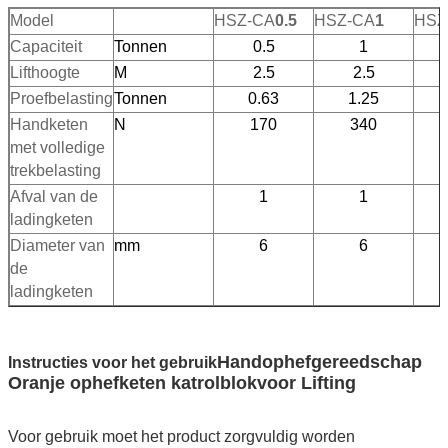
Model
HSZ-CA
0.5
HSZ-CA
1
HSZ
Capaciteit
Tonnen
0.5
1
Lifthoogte
M
2.5
2.5
Proefbelasting
Tonnen
0.63
1.25
Handketen
N
170
340
met volledige
trekbelasting
Afval van de
1
1
ladingketen
Diameter van
mm
6
6
de
ladingketen
Handophefgereedschap
Instructies voor het gebruik
Oranje ophefketen katrolblok
voor Lifting
Voor gebruik moet het product zorgvuldig worden