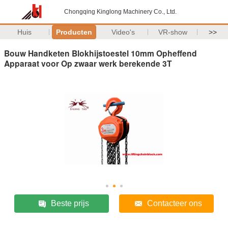
Chongqing Kinglong Machinery Co., Ltd.
Huis
Producten
Video's
VR-show
>>
Bouw Handketen Blokhijstoestel 10mm Opheffend
Apparaat voor Op zwaar werk berekende 3T
Beste prijs
Contacteer ons