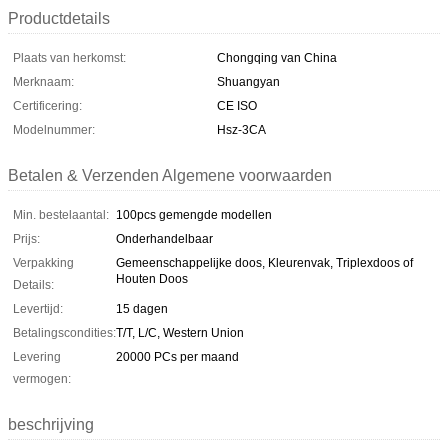
Productdetails
Plaats van herkomst:
Chongqing van China
Merknaam:
Shuangyan
Certificering:
CE ISO
Modelnummer:
Hsz-3CA
Betalen & Verzenden Algemene voorwaarden
Min. bestelaantal:
100pcs gemengde modellen
Prijs:
Onderhandelbaar
Verpakking
Gemeenschappelijke doos, Kleurenvak, Triplexdoos of
Houten Doos
Details:
Levertijd:
15 dagen
Betalingscondities:
T/T, L/C, Western Union
Levering
20000 PCs per maand
vermogen:
beschrijving