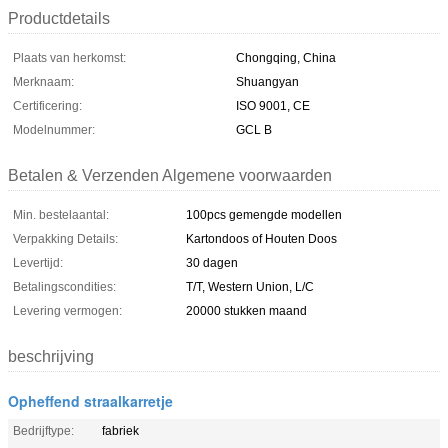
Productdetails
Plaats van herkomst:
Chongqing, China
Merknaam:
Shuangyan
Certificering:
ISO 9001, CE
Modelnummer:
GCL B
Betalen & Verzenden Algemene voorwaarden
Min. bestelaantal:
100pcs gemengde modellen
Verpakking Details:
Kartondoos of Houten Doos
Levertijd:
30 dagen
Betalingscondities:
T/T, Western Union, L/C
Levering vermogen:
20000 stukken maand
beschrijving
Opheffend straalkarretje
Bedrijftype:
fabriek