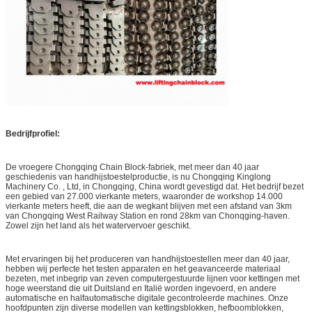
Bedrijfprofiel:
De vroegere Chongqing Chain Block-fabriek, met meer dan 40 jaar
geschiedenis van handhijstoestelproductie, is nu Chongqing Kinglong
Machinery Co. , Ltd, in Chongqing, China wordt gevestigd dat. Het bedrijf bezet
een gebied van 27.000 vierkante meters, waaronder de workshop 14.000
vierkante meters heeft, die aan de wegkant blijven met een afstand van 3km
van Chongqing West Railway Station en rond 28km van Chonqging-haven.
Zowel zijn het land als het watervervoer geschikt.
Met ervaringen bij het produceren van handhijstoestellen meer dan 40 jaar,
hebben wij perfecte het testen apparaten en het geavanceerde materiaal
bezeten, met inbegrip van zeven computergestuurde lijnen voor kettingen met
hoge weerstand die uit Duitsland en Italië worden ingevoerd, en andere
automatische en halfautomatische digitale gecontroleerde machines. Onze
hoofdpunten zijn diverse modellen van kettingsblokken, hefboomblokken,