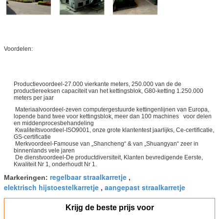
Voordelen:
Productievoordeel-27.000 vierkante meters, 250.000 van de de
productiereeksen capaciteit van het kettingsblok, G80-ketting 1.250.000
meters per jaar
Materiaalvoordeel-zeven computergestuurde kettingenlijnen van Europa,
lopende band twee voor kettingsblok, meer dan 100 machines voor delen
en middenprocesbehandeling
Kwaliteitsvoordeel-ISO9001, onze grote klantentest jaarlijks, Ce-certificatie,
GS-certificatie
Merkvoordeel-Famouse van „Shancheng“ & van „Shuangyan“ zeer in
binnenlands vele jaren
De dienstvoordeel-De productdiversiteit, Klanten bevredigende Eerste,
Kwaliteit Nr 1, onderhoudt Nr 1.
regelbaar straalkarretje
Markeringen:
,
elektrisch hijstoestelkarretje
aangepast straalkarretje
,
Krijg de beste prijs voor