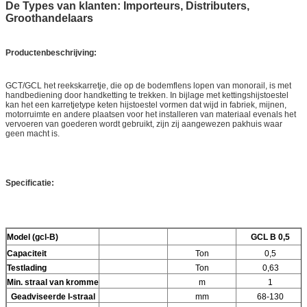
De Types van klanten: Importeurs, Distributers,
Groothandelaars
Productenbeschrijving:
GCT/GCL het reekskarretje, die op de bodemflens lopen van monorail, is met
handbediening door handketting te trekken. In bijlage met kettingshijstoestel
kan het een karretjetype keten hijstoestel vormen dat wijd in fabriek, mijnen,
motorruimte en andere plaatsen voor het installeren van materiaal evenals het
vervoeren van goederen wordt gebruikt, zijn zij aangewezen pakhuis waar
geen macht is.
Specificatie:
Model (gcl-B)
GCL B 0,5
Capaciteit
Ton
0,5
Testlading
Ton
0,63
Min. straal van kromme
m
1
Geadviseerde I-straal
mm
68-130