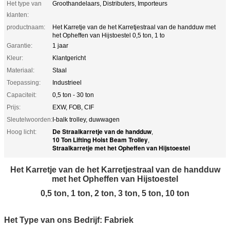
Het type van
Groothandelaars, Distributers, Importeurs
klanten:
productnaam:
Het Karretje van de het Karretjestraal van de handduw met
het Opheffen van Hijstoestel 0,5 ton, 1 to
Garantie:
1 jaar
Kleur:
Klantgericht
Materiaal:
Staal
Toepassing:
Industrieel
Capaciteit:
0,5 ton - 30 ton
Prijs:
EXW, FOB, CIF
Sleutelwoorden:
I-balk trolley, duwwagen
De Straalkarretje van de handduw
Hoog licht:
,
10 Ton Lifting Hoist Beam Trolley
,
Straalkarretje met het Opheffen van Hijstoestel
Het Karretje van de het Karretjestraal van de handduw
met het Opheffen van Hijstoestel
0,5 ton, 1 ton, 2 ton, 3 ton, 5 ton, 10 ton
Het Type van ons Bedrijf: Fabriek