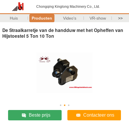
Chongqing Kinglong Machinery Co., Ltd.
Huis
Producten
Video's
VR-show
>>
De Straalkarretje van de handduw met het Opheffen van
Hijstoestel 5 Ton 10 Ton
Beste prijs
Contacteer ons