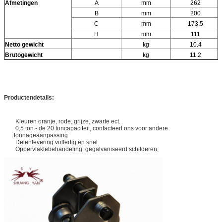
Afmetingen
A
mm
262
B
mm
200
C
mm
173.5
H
mm
111
Netto gewicht
kg
10.4
Brutogewicht
kg
11.2
Productendetails:
Kleuren oranje, rode, grijze, zwarte ect.
0,5 ton - de 20 toncapaciteit, contacteert ons voor andere
tonnageaanpassing
Delenlevering volledig en snel
Oppervlaktebehandeling: gegalvaniseerd schilderen,