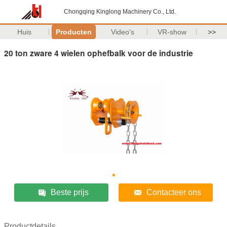
Chongqing Kinglong Machinery Co., Ltd.
Huis
Producten
Video's
VR-show
>>
20 ton zware 4 wielen ophefbalk voor de industrie
Beste prijs
Contacteer ons
Productdetails