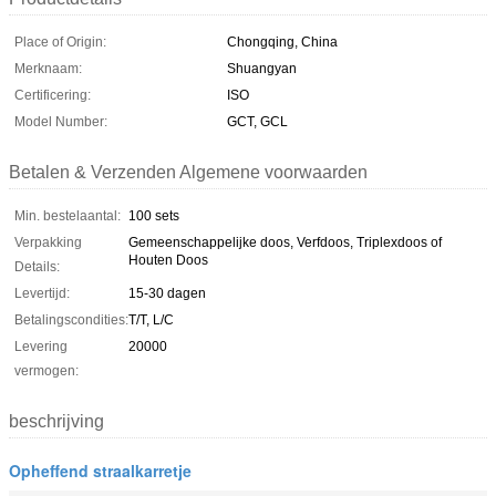
Place of Origin:
Chongqing, China
Merknaam:
Shuangyan
Certificering:
ISO
Model Number:
GCT, GCL
Betalen & Verzenden Algemene voorwaarden
Min. bestelaantal:
100 sets
Verpakking
Gemeenschappelijke doos, Verfdoos, Triplexdoos of
Houten Doos
Details:
Levertijd:
15-30 dagen
Betalingscondities:
T/T, L/C
Levering
20000
vermogen:
beschrijving
Opheffend straalkarretje