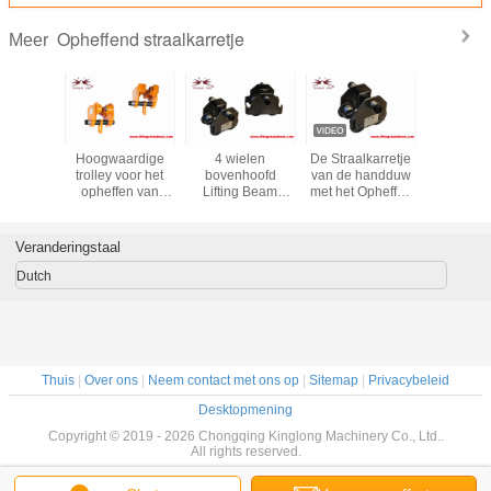
Opheffend straalkarretje
Meer
riek
Hoogwaardige
4 wielen
De Straalkarretje
Profession
del 0,5-
trolley voor het
bovenhoofd
van de handduw
Opheffe
n Push
opheffen van
Lifting Beam
met het Opheffen
het Onde
y Hand
drukbalken met
Trolley Spreader
van Hijstoestel 5
Popul
olley I-
een lage
Lifting Beam
Ton 10 Ton
Handontw
rolley
hoofdruimte en 4
Electric Beam
het Straal
Veranderingstaal
wielen
Trolley
Dutch
Thuis
|
Over ons
|
Neem contact met ons op
|
Sitemap
|
Privacybeleid
Desktopmening
Copyright © 2019 - 2026 Chongqing Kinglong Machinery Co., Ltd..
All rights reserved.