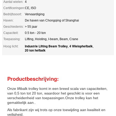
Aantal wielen:
4
Certificeringen:
CE, ISO
Bedrijfssoort:
Vervaardiging
Haven:
De haven van Chongqing of Shanghai
Geschiedenis:
> 55 jaar
Capaciteit:
0.5 ton - 20 ton
Toepassing:
Lifting, Hoisting, I-beam, Beam, Crane
Industrie Lifting Beam Trolley
4 Wielophefbalk
Hoog licht:
,
,
20 ton hefbalk
Productbeschrijving:
Onze liftbalk trolley komt in een breed scala van capaciteiten,
van 0,5 ton tot 20 ton, waardoor het geschikt is voor een
verscheidenheid van toepassingen.Onze trolley kan het
gemakkelijk aan..
Als fabrikant zijn wij trots op onze toewijding aan kwaliteit en
veiligheid.