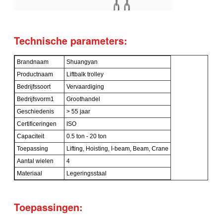
Technische parameters:
Brandnaam
Shuangyan
Productnaam
Liftbalk trolley
Bedrijfssoort
Vervaardiging
Bedrijfsvorm1
Groothandel
Geschiedenis
> 55 jaar
Certificeringen
ISO
Capaciteit
0.5 ton - 20 ton
Toepassing
Lifting, Hoisting, I-beam, Beam, Crane
Aantal wielen
4
Materiaal
Legeringsstaal
Toepassingen: