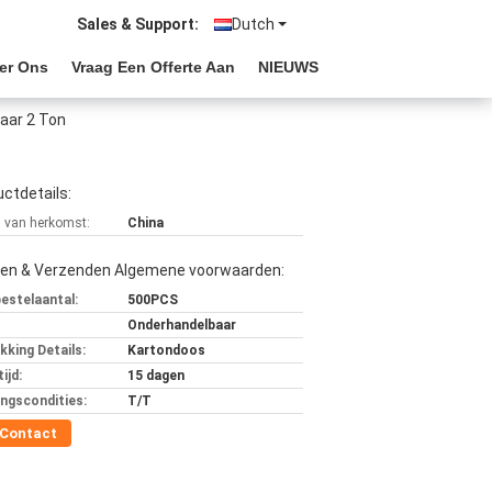
Sales & Support:
Dutch
er Ons
Vraag Een Offerte Aan
NIEUWS
aar 2 Ton
ctdetails:
s van herkomst:
China
len & Verzenden Algemene voorwaarden:
bestelaantal:
500PCS
Onderhandelbaar
kking Details:
Kartondoos
ijd:
15 dagen
ingscondities:
T/T
Contact