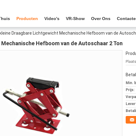
Thuis
Producten
Video's
VR-Show
Over Ons
Contacte
kleine Draagbare Lichtgewicht Mechanische Hefboom van de Autosch
ht Mechanische Hefboom van de Autoschaar 2 Ton
Produ
Plaat
Beta
Min. 
Prijs:
Verpa
Levert
Betal