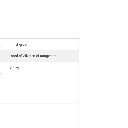
:
in het groot
Rood of Zilveren of aangepast
3,4 kg
: